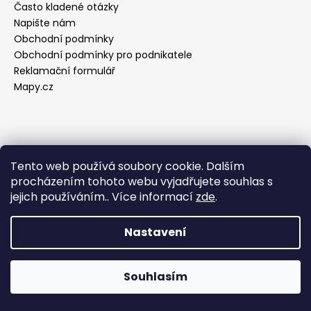
Často kladené otázky
a
Napište nám
j
Obchodní podmínky
í
Obchodní podmínky pro podnikatele
t
Reklamační formulář
?
Mapy.cz
design by_adrenaline junkies.cz onewheel |
YouTube |
HLEDAT
Tento web používá soubory cookie. Dalším
facebook |
instagram |
procházením tohoto webu vyjadřujete souhlas s
jejich používáním.. Více informací
zde
.
Vytvořil Shoptet
D
Nastavení
o
Copyright 2026
adrenaline junkies.cz ONEWHEEL
.
p
Všechna práva vyhrazena.
o
Souhlasím
r
u