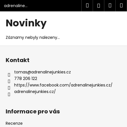
K
Přejít
Hledat
Náku
M
Přihlášen
adrenaline
na
o
junkies.cz
obsah
ONEWHEEL
Zpět
Zpět
košík
š
Novinky
í
C
k
o
Záznamy nebyly nalezeny...
p
Z
o
á
t
Kontakt
p
ř
a
tomas
@
adrenalinejunkies.cz
e
t
778 206 122
b
í
https://www.facebook.com/adrenalinejunkies.cz/
u
adrenalinejunkies.cz/
j
e
Informace pro vás
t
e
Recenze
n