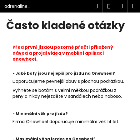
K
Přejít
Hledat
Náku
M
Přihlášen
adrenaline
na
o
junkies.cz
obsah
ONEWHEEL
Zpět
Zpět
košík
š
Často kladené otázky
í
C
k
o
Před první jízdou pozorně přečti přiložený
p
návod a projdi videa v mobilní aplikaci
o
onewheel.
t
ř
- Jaké boty jsou nejlepší pro jízdu na Onewheel?
e
Doporučujeme pevnější obuv s plochou podrážkou.
b
Vyhněte se botám s velmi měkkou podrážkou z
pěny a nikdy nejezděte v sandálech nebo naboso.
u
j
e
- Minimální věk pro jízdu?
Firma Onewheel doporučuje minimální věk 14 let.
t
e
n
- Maximální váha jezdce na Onewheel?