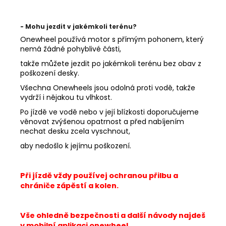
- Mohu jezdit v jakémkoli terénu?
Onewheel používá motor s přímým pohonem, který
nemá žádné pohyblivé části,
takže můžete jezdit po jakémkoli terénu bez obav z
poškození desky.
Všechna Onewheels jsou odolná proti vodě, takže
vydrží i nějakou tu vlhkost.
Po jízdě ve vodě nebo v její blízkosti doporučujeme
věnovat zvýšenou opatrnost a před nabíjením
nechat desku zcela vyschnout,
aby nedošlo k jejímu poškození.
Při jízdě vždy používej ochranou přilbu a
chrániče zápěstí a kolen.
Vše ohledně bezpečnosti a další návody najdeš
v mobilní aplikaci onewheel.