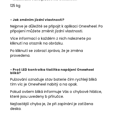
a
125 kg
j
í
- Jak změním jízdní vlastnosti?
t
Nejprve je důležité se připojit k aplikaci Onewheel. Po
připojení můžete změnit jízdní vlastnosti.
?
Více informací o každém z nich naleznete po
kliknutí na otazník na obrázku.
Po kliknutí se zobrazí zpráva, že je změna
provedena.
HLEDAT
- Proč LED kontrolka tlačítka napájení Onewheel
bliká?
Pulzování označuje stav baterie čím rychleji bliká
D
tím víc je Onewheel nabitý a na opak.
o
p
Pokud ovšem bliká informuje Vás o chybové hlášce,
které jsou uvedeny b příručce.
o
r
Nejčastější chyba je, že při zapínání je zatížena
u
deska.