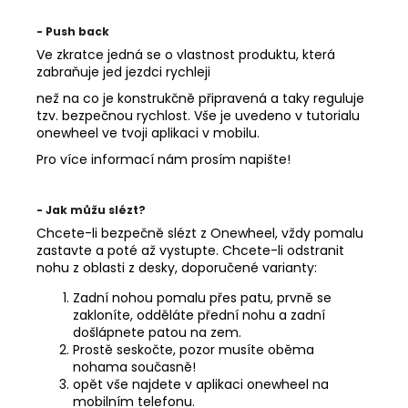
č
u
- Push back
j
Ve zkratce jedná se o vlastnost produktu, která
e
zabraňuje jed jezdci rychleji
m
než na co je konstrukčně připravená a taky reguluje
e
tzv. bezpečnou rychlost. Vše je uvedeno v tutorialu
onewheel ve tvoji aplikaci v mobilu.
ONEWHEEL
GT
Pro více informací nám prosím napište!
S-
SERIES
RALLY
- Jak můžu slézt?
XL
Chcete-li bezpečně slézt z Onewheel, vždy pomalu
111
zastavte a poté až vystupte. Chcete-li odstranit
300
nohu z oblasti z desky, doporučené varianty:
Kč
Zadní nohou pomalu přes patu, prvně se
zakloníte, odděláte přední nohu a zadní
došlápnete patou na zem.
Prostě seskočte, pozor musíte oběma
nohama současně!
opět vše najdete v aplikaci onewheel na
mobilním telefonu.