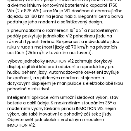
a dvěma lithium-iontovými bateriemi o kapacitě 1750
Wh (2 x 875 Wh) umožňuje V12 dosáhnout ohromujícího
dojezdu až 160 km na jedno nabití. Elegantní černá barva
podtrhuje jeho moderní a sofistikovaný design.
S pneumatikami o rozměrech 16" x 3" a nastavitelnými
pedály poskytuje jednokolka V12 pohodlnou jízdu na
různých typech terénu. Bezpečnost a individualita jdou
ruku v ruce s možností jízdy až 70 km/h na privátních
cestách (25 km/h v továrním nastavení).
Výbava jednokolky INMOTION V12 zahrnuje dotykový
displej, digitální kód proti odcizení a reproduktory pro
hudbu během jízdy. Automatizované osvětlení zvyšuje
bezpečnost, a s přidaným madlem, stojanem a
dotykovým displejem je manipulace s elektrokoloběžkou
pohodlná a intuitivní.
Inteligentní aplikace vám umožní sledovat výkon, stav
baterie a další údaje. S maximálním stoupáním 35° a
moderními vychytávkami přináší INMOTION V12 nejen
výkon, ale také inovativní a pohodlný zážitek z jízdy.
Objevte svět jednokolek s vrcholným modelem
INMOTION V12.