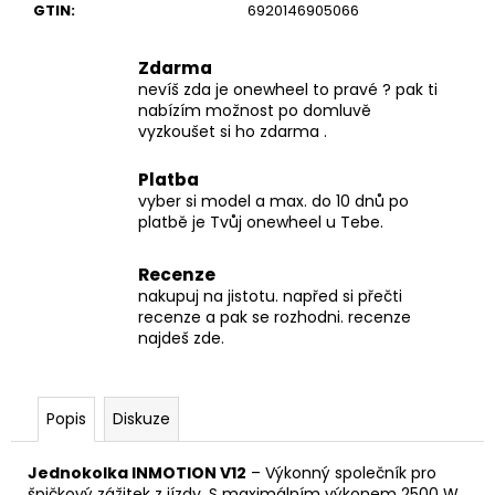
GTIN
:
6920146905066
Zdarma
nevíš zda je onewheel to pravé ? pak ti
nabízím možnost po domluvě
vyzkoušet si ho zdarma .
Platba
vyber si model a max. do 10 dnů po
platbě je Tvůj onewheel u Tebe.
Recenze
nakupuj na jistotu. napřed si přečti
recenze a pak se rozhodni. recenze
najdeš zde.
Popis
Diskuze
Jednokolka INMOTION V12
– Výkonný společník pro
špičkový zážitek z jízdy. S maximálním výkonem 2500 W