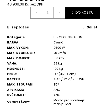
č
40 909,09 Kč bez DPH
u
Měrná
j
DO KOŠÍKU
cena:
e
m
e
Zeptat se
Sdílet
ONEWHEEL
Kategorie
:
E-KOLKY INMOTION
GT
BARVA
:
Černá
S-
MAX. VÝKON
:
2500 W
SERIES
RALLY
MAX. RYCHLOST
:
70 km/h
XL
MAX. DOJEZD
:
160 km
111
VÁHA
:
29 kg
300
NOSNOST
:
120 kg
Kč
PNEU
:
14 ”(35,84 cm)
BATERIE
:
4 Ah / 72 V / 288 Wh
MAX. STOUPÁNÍ
:
35°
APLIKACE
:
ANO
SVĚTOMET
:
ANO
Madlo pro snadnější
VYCHYTÁVKY
:
manipulaci