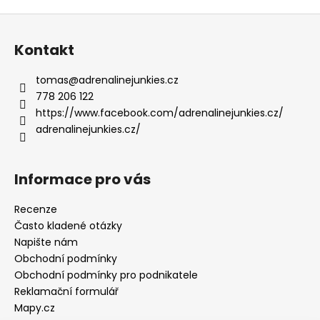
Z
á
Kontakt
p
a
tomas
@
adrenalinejunkies.cz
t
778 206 122
í
https://www.facebook.com/adrenalinejunkies.cz/
adrenalinejunkies.cz/
Informace pro vás
Recenze
Často kladené otázky
Napište nám
Obchodní podmínky
Obchodní podmínky pro podnikatele
Reklamační formulář
Mapy.cz